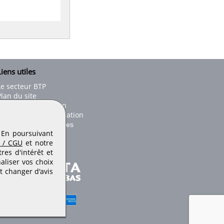
iens utiles
Le secteur BTP
Plan du site
onseils d'utilisation
Conditions de publication
Paramètres des cookies
. En poursuivant
 / CGU
et notre
es d'intérêt et
aliser vos choix
t changer d'avis