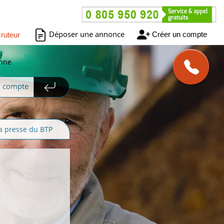
Déposer une annonce
Créer un compte
ruteur
enne
n compte
a presse du BTP