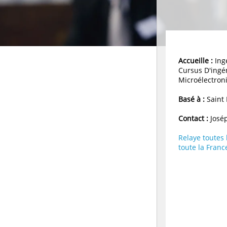
Accueille :
Ingé
Cursus D'ingé
Microélectron
Basé à :
Saint 
Contact :
Josép
Relaye toutes
toute la Franc