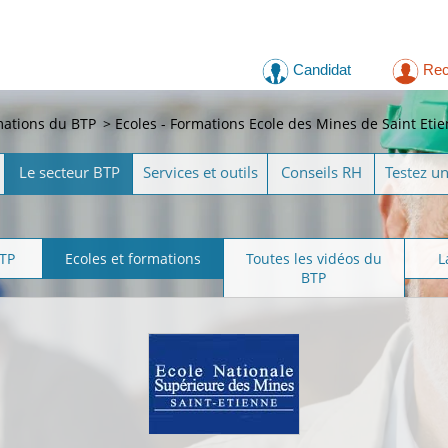
Candidat
Rec
mations du BTP
>
Ecoles - Formations Ecole des Mines de Saint Eti
Le secteur BTP
Services et outils
Conseils RH
Testez u
BTP
Ecoles et formations
Toutes les vidéos du
L
BTP