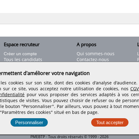
Espace recruteur
A propos
L
Qui sommes-nous
Créer un compte
Tous les candidats
Contactez-nous
Déposer une annonce
Nos partenaires
C
Déposer une offre de stage
Informations légales
ermettent d'améliorer votre navigation
Nos tarifs
Conditions générales
les cookies sur son site, dont des cookies d'analyse d'audience
Rejoignez nos équipes
n sur ce site, vous acceptez notre utilisation de cookies, nos
CGV
fidentialité
pour vous proposer des services adaptés à vos centr
tistiques de visites.
Vous pouvez choisir de refuser ou de personn
Retrouvez-nous sur les réseaux sociaux
 le bouton "Personnaliser". Par ailleurs, vous pouvez à tout momen
 "Paramètres des cookies" situé en bas de page.
Personnaliser
Tout accepter
PMEBTP - Tous droits réservés © 1999 - 2026