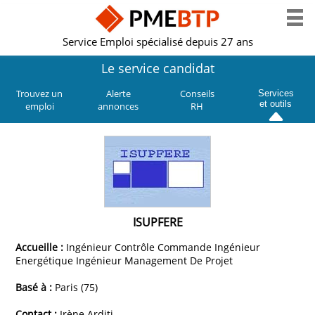
Service Emploi spécialisé depuis 27 ans
Le service candidat
Trouvez un
Alerte
Conseils
Services
et outils
emploi
annonces
RH
ISUPFERE
Accueille :
Ingénieur Contrôle Commande Ingénieur
Energétique Ingénieur Management De Projet
Basé à :
Paris (75)
Contact :
Irène Arditi