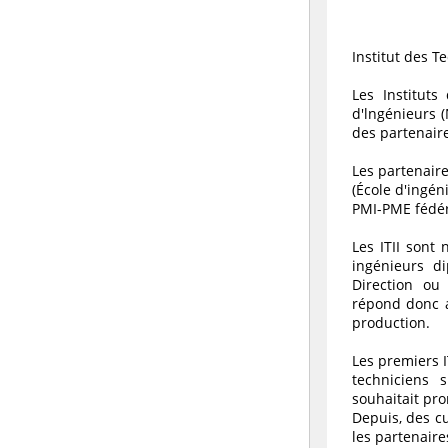
Institut des T
Les Instituts
d'lngénieurs (
des partenair
Les partenaire
(École d'ingén
PMI-PME fédér
Les ITII sont
ingénieurs d
Direction ou 
répond donc a
production.
Les premiers I
techniciens 
souhaitait pro
Depuis, des c
les partenaire