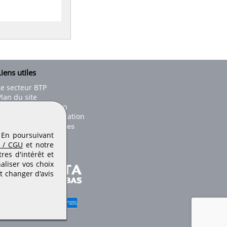
iens utiles
Le secteur BTP
Plan du site
onseils d'utilisation
Conditions de publication
Paramètres des cookies
. En poursuivant
 / CGU
et notre
es d'intérêt et
aliser vos choix
t changer d'avis