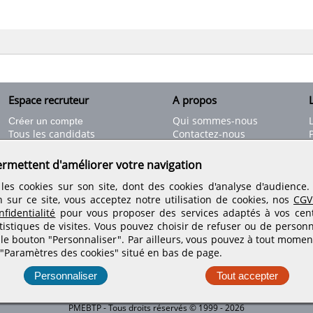
Espace recruteur
A propos
L
Qui sommes-nous
Créer un compte
Tous les candidats
Contactez-nous
Déposer une annonce
Nos partenaires
C
Déposer une offre de stage
Informations légales
ermettent d'améliorer votre navigation
Nos tarifs
Conditions générales
les cookies sur son site, dont des cookies d'analyse d'audience
Rejoignez nos équipes
n sur ce site, vous acceptez notre utilisation de cookies, nos
CGV
fidentialité
pour vous proposer des services adaptés à vos centr
tistiques de visites.
Vous pouvez choisir de refuser ou de personn
Retrouvez-nous sur les réseaux sociaux
 le bouton "Personnaliser". Par ailleurs, vous pouvez à tout momen
 "Paramètres des cookies" situé en bas de page.
Personnaliser
Tout accepter
PMEBTP - Tous droits réservés © 1999 - 2026