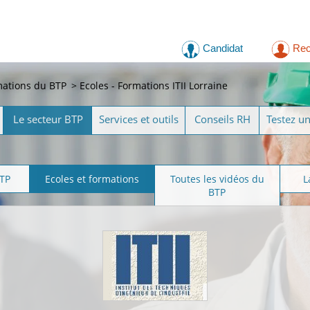
Candidat
Rec
mations du BTP
>
Ecoles - Formations ITII Lorraine
Le secteur BTP
Services et outils
Conseils RH
Testez u
BTP
Ecoles et formations
Toutes les vidéos du
L
BTP