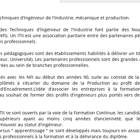
echniques d'Ingénieur de l'Industrie, mécanique et production.
 des Techniques d'lngénieur de l'lndustrie font partie des Nouv
NFI). Un ITII est une association paritaire entre des partenaires 
es professionnels.
s pédagogiques sont des établissements habilités à délivrer un ti
ieur, Université). Les partenaires professionnels sont des grandes
ées au sein de branches professionnelles.
 nés avec les NFI au début des années 90, suite au constat de l
iplômés à s'écarter du domaine de la Production au profit de
d'Encadrement.L'idée d'associer les entreprises à la formatio
u souhait de former des profils d'ingénieurs plus portés vers de
TII se sont ouverts par la voie de la Formation Continue, les candid
supérieurs ayant au moins cinq années d'ancienneté, que le
mouvoir au statut d'ingénieur.
ursus " apprentissage " se sont développés mais toujours en assoc
s professionnels à la formation et à la délivrance du diplôme.