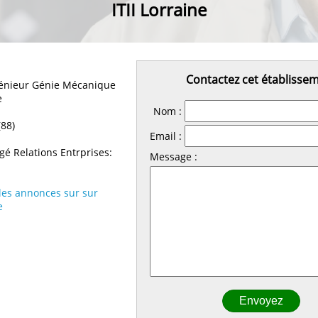
ITII Lorraine
Contactez cet établisse
énieur Génie Mécanique
e
Nom :
88)
Email :
é Relations Entrprises:
Message :
 les annonces sur sur
e