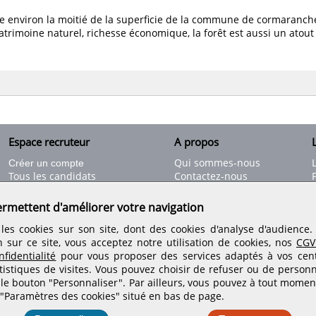
pe environ la moitié de la superficie de la commune de cormaranch
trimoine naturel, richesse économique, la forêt est aussi un atout 
Espace recruteur
A propos
L
Qui sommes-nous
Créer un compte
Tous les candidats
Contactez-nous
Déposer une annonce
Nos partenaires
C
Déposer une offre de stage
Informations légales
ermettent d'améliorer votre navigation
Nos tarifs
Conditions générales
les cookies sur son site, dont des cookies d'analyse d'audience
Rejoignez nos équipes
n sur ce site, vous acceptez notre utilisation de cookies, nos
CGV
fidentialité
pour vous proposer des services adaptés à vos centr
tistiques de visites.
Vous pouvez choisir de refuser ou de personn
Retrouvez-nous sur les réseaux sociaux
 le bouton "Personnaliser". Par ailleurs, vous pouvez à tout momen
 "Paramètres des cookies" situé en bas de page.