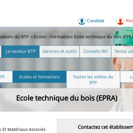
Candidat
Rec
mations du BTP
>
Ecoles - Formations Ecole technique du bois (EPR
Le secteur BTP
Services et outils
Conseils RH
Testez u
BTP
Ecoles et formations
Toutes les vidéos du
L
BTP
Ecole technique du bois (EPRA)
Contactez cet établisse
 Et Matériaux Associés