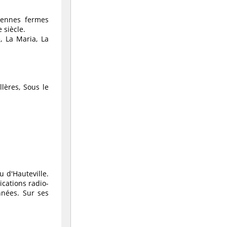
ciennes fermes
 siècle.
, La Maria, La
llères, Sous le
u d'Hauteville.
cations radio-
nnées. Sur ses