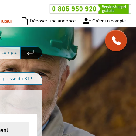
Déposer une annonce
Créer un compte
ruteur
A)
n compte
a presse du BTP
ment