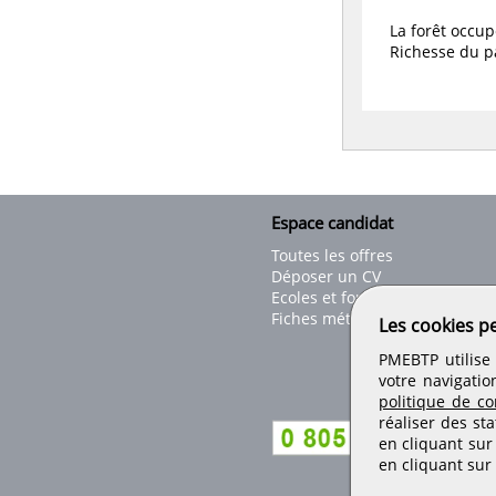
La forêt occu
Richesse du pa
Espace candidat
Toutes les offres
Déposer un CV
Ecoles et formations
Fiches métiers
Les cookies p
PMEBTP utilise 
votre navigatio
politique de con
réaliser des sta
en cliquant sur
en cliquant sur