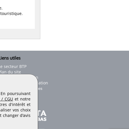
e.
touristique.
iens utiles
Le secteur BTP
Plan du site
onseils d'utilisation
Conditions de publication
Paramètres des cookies
. En poursuivant
 / CGU
et notre
es d'intérêt et
aliser vos choix
t changer d'avis