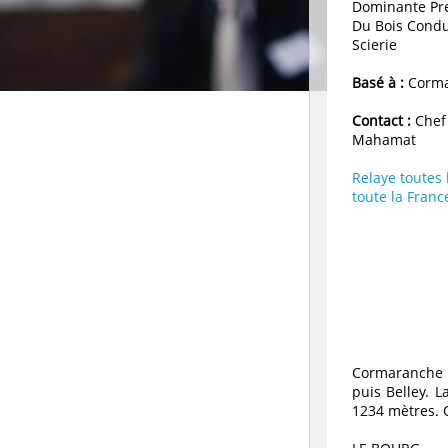
Dominante Pr
Du Bois Condu
Scierie
Basé à :
Corma
Contact :
Chef
Mahamat
Relaye toutes
toute la Franc
Cormaranche s'
puis Belley. 
1234 mètres. 