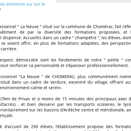
les annonces sur sur le
7
essionnel " La Neuve " situé sur la commune de Chomérac, fait réfé
âtiment de par la diversité des formations proposées, et 
 dispensé. Accueillis dans un cadre " champêtre ", les élèves, dont
, se voient offrir, en plus de formations adaptées, des perspectiv
 carrière.
respect, démocratie sont les fondements de notre " petite " 
peut renforcer sa personnalité et s'épanouir professionnellement.
fessionnel "La Neuve " de CHOMERAC, plus communément nomm
 situé dans un cadre de verdure, excentré du village, offrant au
environnement calme et serein.
s (7km de Privas et à moins de 15 minutes des principaux axes d
d'accés) , et bien desservi par les transports scolaires, le lycé
rioritairement sur les bassins d'Ardèche centre et méridionale, a
ençale.
é d'accueil de 290 élèves, l'établissement propose des formati