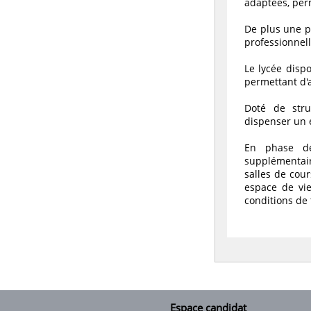
adaptées, per
De plus une po
professionnell
Le lycée disp
permettant d'a
Doté de stru
dispenser un 
En phase de
supplémentair
salles de cour
espace de vie
conditions de 
Espace candidat