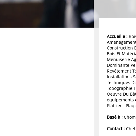
Accueille :
Bois
Aménagement
Construction 
Bois Et Matér
Menuiserie Ag
Dominante Pei
Revêtement T
Installations 
Techniques Du
Topographie 
Oeuvre Du Bât
équipements 
Plâtrier - Plaq
Basé à :
Chome
Contact :
Chef 