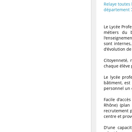
Relaye toutes 
département 
Le Lycée Prof
métiers du b
l'enseignement
sont internes
d'évolution de
Citoyenneté, 
chaque élève 
Le lycée pro
bâtiment, est
personnel un 
Facile d'accè
Rhône) (plan 
recrutement p
centre et prov
D'une capacit