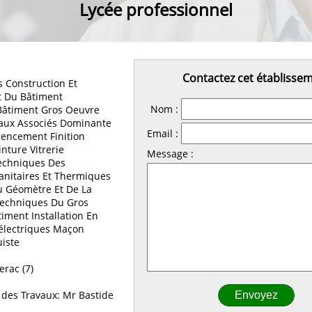
Lycée professionnel
Contactez cet établisse
 Construction Et
 Du Bâtiment
Nom :
Bâtiment Gros Oeuvre
iaux Associés Dominante
Email :
encement Finition
nture Vitrerie
Message :
echniques Des
Sanitaires Et Thermiques
 Géomètre Et De La
Techniques Du Gros
iment Installation En
électriques Maçon
uiste
rac (7)
des Travaux: Mr Bastide