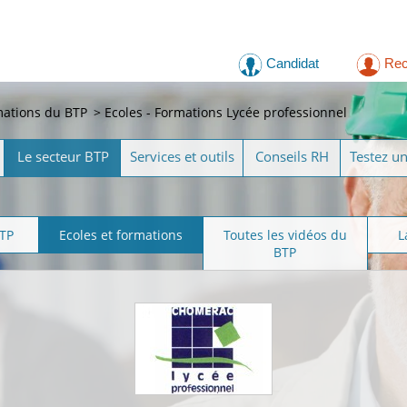
Candidat
Rec
mations du BTP
>
Ecoles - Formations Lycée professionnel
Le secteur BTP
Services et outils
Conseils RH
Testez u
BTP
Ecoles et formations
Toutes les vidéos du
L
BTP