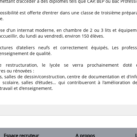
mettant d'accéder à des diplômes tels que CAP, BEP ou Bac Professi
ssibilité est offerte d'entrer dans une classe de troisième prépara
e.
ose d'un internat moderne, en chambre de 2 ou 3 lits et équipeme
ccueillir, du lundi au vendredi, environ 150 élèves.
ctures d'ateliers neufs et correctement équipés, Les profes
enseignement de qualité.
 restructuration, le lycée se verra prochainement doté d
es ou rénovées :
s, salles de dessin/construction, centre de documentation et d'inf
 scolaire, salles d'études… qui contribueront à l'amélioration de 
travail et d'enseignement.
Espace recruteur
A propos
L