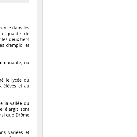
rence dans les
la qualité de
 les deux tiers
es d'emploi et
communauté, ou
é le lycée du
x élèves et au
e la vallée du
e élargit sont
insi que Drôme
ons variées et