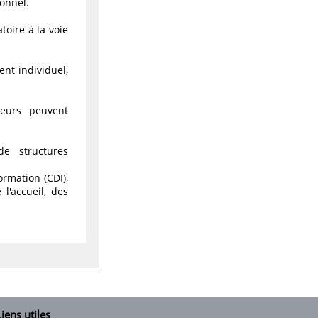
onnel.
toire à la voie
nt individuel,
seurs peuvent
e structures
ormation (CDI),
l'accueil, des
iens utiles