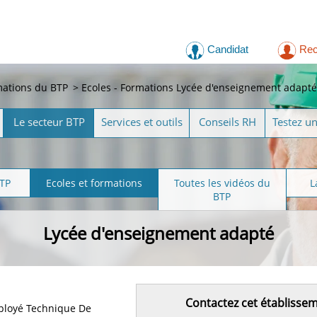
Candidat
Rec
mations du BTP
>
Ecoles - Formations Lycée d'enseignement adapté
Le secteur BTP
Services et outils
Conseils RH
Testez u
BTP
Ecoles et formations
Toutes les vidéos du
L
BTP
Lycée d'enseignement adapté
Contactez cet établisse
loyé Technique De