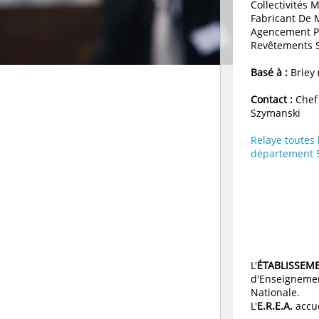
Collectivités
Fabricant De M
Agencement Pe
Revêtements S
Basé à :
Briey 
Contact :
Chef 
Szymanski
Relaye toutes 
département 
L'
ÉTABLISSE
d'Enseignemen
Nationale.
L'
E.R.E.A.
accue