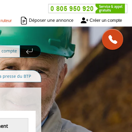
Déposer une annonce
Créer un compte
ruteur
n compte
a presse du BTP
ment