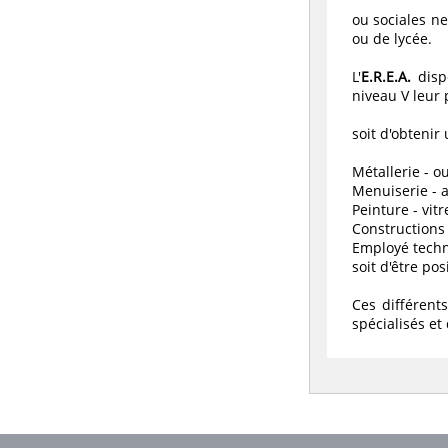
ou sociales ne
ou de lycée.
L'
E.R.E.A.
dispe
niveau V leur 
soit d'obtenir 
Métallerie - o
Menuiserie -
Peinture - vitr
Constructions
Employé techni
soit d'être po
Ces différent
spécialisés et