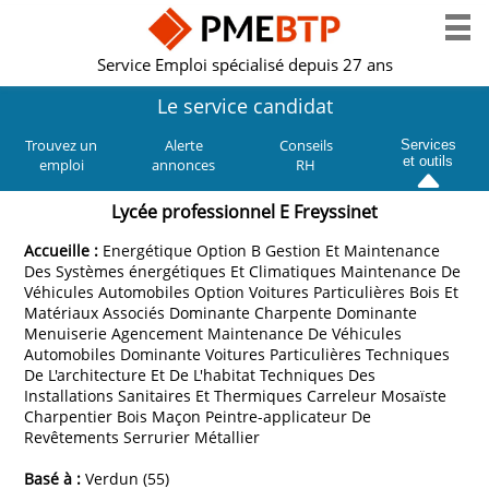
Service Emploi spécialisé depuis 27 ans
Le service candidat
Trouvez un
Alerte
Conseils
Services
et outils
emploi
annonces
RH
Lycée professionnel E Freyssinet
Accueille :
Energétique Option B Gestion Et Maintenance
Des Systèmes énergétiques Et Climatiques Maintenance De
Véhicules Automobiles Option Voitures Particulières Bois Et
Matériaux Associés Dominante Charpente Dominante
Menuiserie Agencement Maintenance De Véhicules
Automobiles Dominante Voitures Particulières Techniques
De L'architecture Et De L'habitat Techniques Des
Installations Sanitaires Et Thermiques Carreleur Mosaïste
Charpentier Bois Maçon Peintre-applicateur De
Revêtements Serrurier Métallier
Basé à :
Verdun (55)