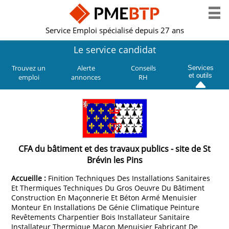
Service Emploi spécialisé depuis 27 ans
Le service candidat
Trouvez un
Alerte
Conseils
Services
et outils
emploi
annonces
RH
CFA du bâtiment et des travaux publics - site de St
Brévin les Pins
Accueille :
Finition Techniques Des Installations Sanitaires
Et Thermiques Techniques Du Gros Oeuvre Du Bâtiment
Construction En Maçonnerie Et Béton Armé Menuisier
Monteur En Installations De Génie Climatique Peinture
Revêtements Charpentier Bois Installateur Sanitaire
Installateur Thermique Maçon Menuisier Fabricant De