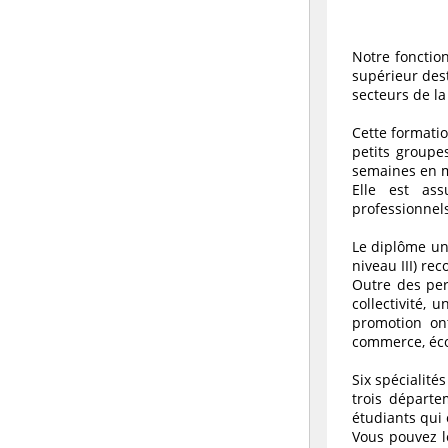
Notre fonctio
supérieur des
secteurs de la
Cette formati
petits groupe
semaines en m
Elle est as
professionnel
Le diplôme uni
niveau III) re
Outre des per
collectivité,
promotion ont
commerce, éco
Six spécialité
trois départe
étudiants qui 
Vous pouvez l