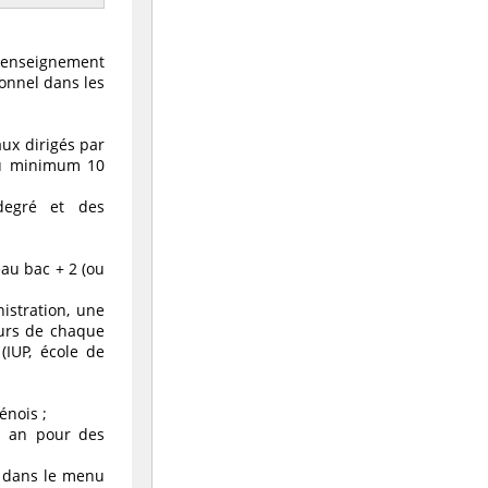
n enseignement
onnel dans les
ux dirigés par
'au minimum 10
degré et des
eau bac + 2 (ou
istration, une
eurs de chaque
(IUP, école de
énois ;
un an pour des
t dans le menu