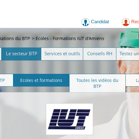
Candidat
Rec
mations du BTP
>
Ecoles - Formations IUT d'Amiens
Le secteur BTP
Services et outils
Conseils RH
Testez u
BTP
Ecoles et formations
Toutes les vidéos du
L
BTP