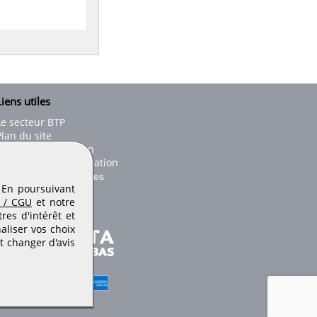
iens utiles
Le secteur BTP
Plan du site
onseils d'utilisation
Conditions de publication
Paramètres des cookies
. En poursuivant
 / CGU
et notre
es d'intérêt et
aliser vos choix
t changer d'avis