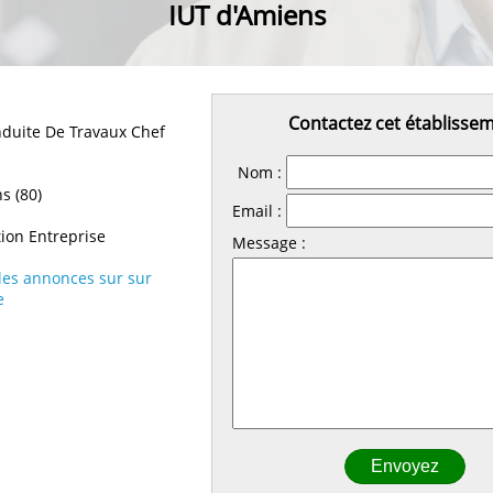
IUT d'Amiens
Contactez cet établisse
duite De Travaux Chef
Nom :
s (80)
Email :
ion Entreprise
Message :
 les annonces sur sur
e