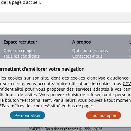
 de la page d'accueil.
Espace recruteur
A propos
L
Qui sommes-nous
Créer un compte
Tous les candidats
Contactez-nous
Déposer une annonce
Nos partenaires
C
Déposer une offre de stage
Informations légales
ermettent d'améliorer votre navigation
Nos tarifs
Conditions générales
les cookies sur son site, dont des cookies d'analyse d'audience
Rejoignez nos équipes
n sur ce site, vous acceptez notre utilisation de cookies, nos
CGV
fidentialité
pour vous proposer des services adaptés à vos centr
tistiques de visites.
Vous pouvez choisir de refuser ou de personn
Retrouvez-nous sur les réseaux sociaux
 le bouton "Personnaliser". Par ailleurs, vous pouvez à tout momen
 "Paramètres des cookies" situé en bas de page.
Personnaliser
Tout accepter
PMEBTP - Tous droits réservés © 1999 - 2026