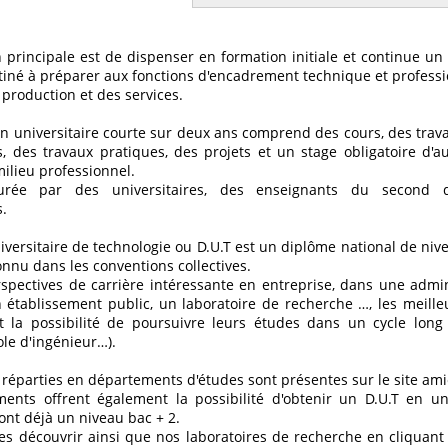
n principale est de dispenser en formation initiale et continue u
tiné à préparer aux fonctions d'encadrement technique et professi
 production et des services.
on universitaire courte sur deux ans comprend des cours, des trava
s, des travaux pratiques, des projets et un stage obligatoire d
ilieu professionnel.
surée par des universitaires, des enseignants du second 
s.
versitaire de technologie ou D.U.T est un diplôme national de niv
connu dans les conventions collectives.
spectives de carrière intéressante en entreprise, dans une admin
 un établissement public, un laboratoire de recherche …, les meill
 la possibilité de poursuivre leurs études dans un cycle long 
le d'ingénieur…).
s réparties en départements d'études sont présentes sur le site ami
ments offrent également la possibilité d'obtenir un D.U.T en 
ont déjà un niveau bac + 2.
es découvrir ainsi que nos laboratoires de recherche en cliquan