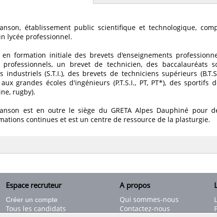
anson, établissement public scientifique et technologique, com
n lycée professionnel.
en formation initiale des brevets d'enseignements professionnels
 professionnels, un brevet de technicien, des baccalauréats sc
 industriels (S.T.I.), des brevets de techniciens supérieurs (B.T.S
aux grandes écoles d'ingénieurs (P.T.S.I., PT, PT*), des sportifs
ine, rugby).
canson est en outre le siège du GRETA Alpes Dauphiné pour 
mations continues et est un centre de ressource de la plasturgie.
Espace recruteur
A propos
L
Qui sommes-nous
Créer un compte
Tous les candidats
Contactez-nous