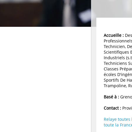
Accueille :
Des
Professionnel
Technicien, D
Scientifiques 
Industriels (s.
Techniciens Su
Classes Prépa
écoles D'ingénie
Sportifs De Ha
Trampoline, R
Basé à :
Grenob
Contact :
Prov
Relaye toutes
toute la Franc