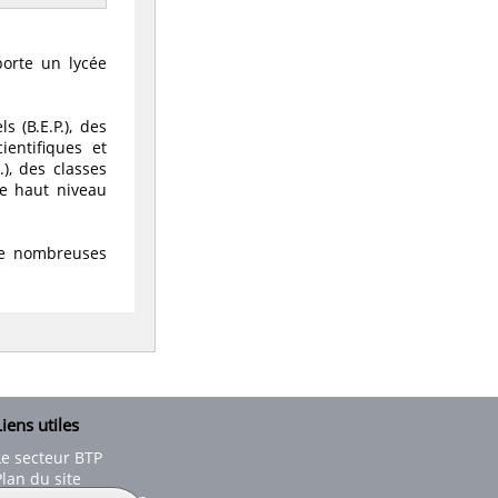
porte un lycée
 (B.E.P.), des
ientifiques et
.), des classes
 de haut niveau
de nombreuses
iens utiles
Le secteur BTP
Plan du site