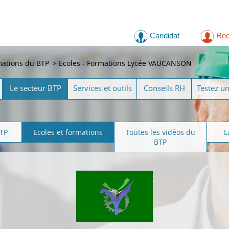
Candidat
Rec
mations du BTP
>
Ecoles - Formations Lycée VAUCANSON
Le secteur BTP
Services et outils
Conseils RH
Testez u
BTP
Ecoles et formations
Toutes les vidéos du
L
BTP