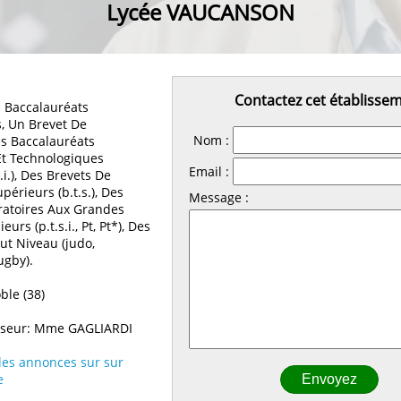
Lycée VAUCANSON
Contactez cet établisse
 Baccalauréats
s, Un Brevet De
Nom :
es Baccalauréats
Et Technologiques
Email :
t.i.), Des Brevets De
périeurs (b.t.s.), Des
Message :
ratoires Aux Grandes
urs (p.t.s.i., Pt, Pt*), Des
ut Niveau (judo,
ugby).
le (38)
iseur: Mme GAGLIARDI
 les annonces sur sur
e