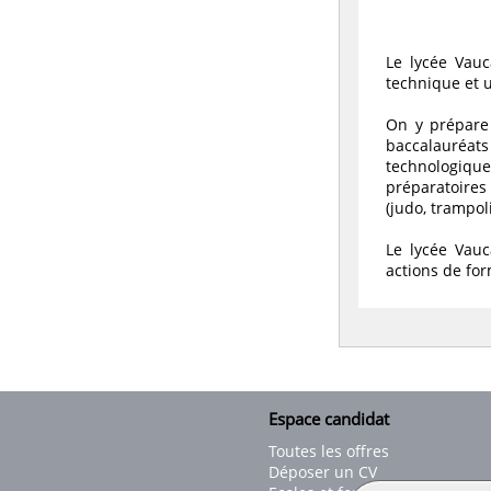
Le lycée Vauc
technique et u
On y prépare 
baccalauréats
technologiques
préparatoires 
(judo, trampol
Le lycée Vau
actions de for
Espace candidat
Toutes les offres
Déposer un CV