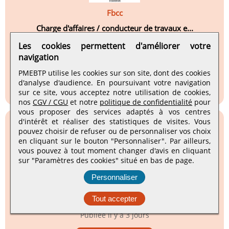
Fbcc
Charge d'affaires / conducteur de travaux e...
Stains, Île-de-France
Les cookies permettent d'améliorer votre
navigation
CDI
Publiée
il y a 3 jours
PMEBTP utilise les cookies sur son site, dont des cookies
d'analyse d'audience. En poursuivant votre navigation
Voir l'annonce
sur ce site, vous acceptez notre utilisation de cookies,
nos
CGV / CGU
et notre
politique de confidentialité
pour
vous proposer des services adaptés à vos centres
d'intérêt et réaliser des statistiques de visites.
Vous
pouvez choisir de refuser ou de personnaliser vos choix
en cliquant sur le bouton "Personnaliser". Par ailleurs,
vous pouvez à tout moment changer d'avis en cliquant
Cisabac
sur "Paramètres des cookies" situé en bas de page.
Dessinateur industriel H/F
Personnaliser
Corbeil-essonnes, Île-de-France
Tout accepter
CDI
Publiée
il y a 3 jours