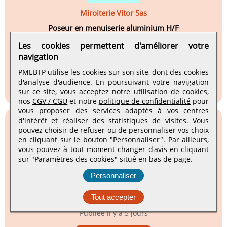
Miroiterie Vitor Sas
Poseur en menuiserie aluminium H/F
Bonneville, Auvergne-Rhône-Alpes
Les cookies permettent d'améliorer votre
navigation
CDI
Publiée
il y a 5 jours
PMEBTP utilise les cookies sur son site, dont des cookies
d'analyse d'audience. En poursuivant votre navigation
Voir l'annonce
sur ce site, vous acceptez notre utilisation de cookies,
nos
CGV / CGU
et notre
politique de confidentialité
pour
vous proposer des services adaptés à vos centres
d'intérêt et réaliser des statistiques de visites.
Vous
pouvez choisir de refuser ou de personnaliser vos choix
en cliquant sur le bouton "Personnaliser". Par ailleurs,
vous pouvez à tout moment changer d'avis en cliquant
Fbcc
sur "Paramètres des cookies" situé en bas de page.
Charge d'affaires / conducteur de travaux e...
Personnaliser
Stains, Île-de-France
Tout accepter
CDI
Publiée
il y a 5 jours