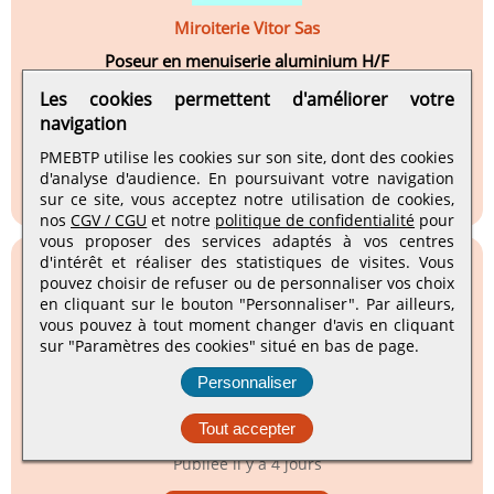
Miroiterie Vitor Sas
Poseur en menuiserie aluminium H/F
Bonneville, Auvergne-Rhône-Alpes
Les cookies permettent d'améliorer votre
navigation
CDI
Publiée
il y a 4 jours
PMEBTP utilise les cookies sur son site, dont des cookies
d'analyse d'audience. En poursuivant votre navigation
Voir l'annonce
sur ce site, vous acceptez notre utilisation de cookies,
nos
CGV / CGU
et notre
politique de confidentialité
pour
vous proposer des services adaptés à vos centres
d'intérêt et réaliser des statistiques de visites.
Vous
pouvez choisir de refuser ou de personnaliser vos choix
en cliquant sur le bouton "Personnaliser". Par ailleurs,
vous pouvez à tout moment changer d'avis en cliquant
Fbcc
sur "Paramètres des cookies" situé en bas de page.
Charge d'affaires / conducteur de travaux e...
Personnaliser
Stains, Île-de-France
Tout accepter
CDI
Publiée
il y a 4 jours